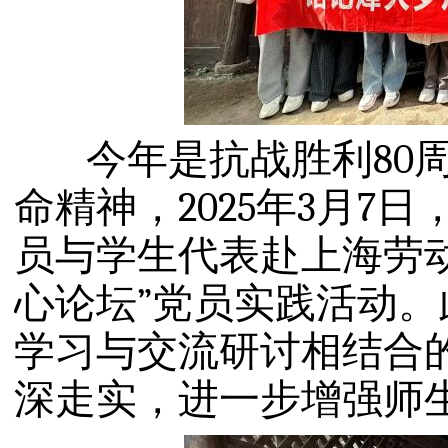
今年是抗战胜利80
命精神，2025
年
3
月
7
日
员与学
生代表赴上海劳
心论坛
”
党员实践
活动。
学习与交流研讨相结合
深走
实，进一步增强
师