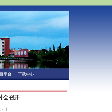
目平台
下载中心
讨会召开
小
]