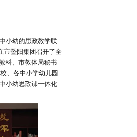
中小幼的
思政教学
联
在市暨阳
集团召开了全
教科、市教体局
秘书
高校、各中小学幼儿园
大中小幼思政课一体化