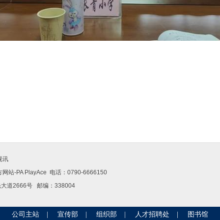
视讯
-PAPlayAce 电话：0790-6666150
道2666号邮编：338004 
公司主站
|
宣传部
|
组织部
|
人才招聘处
|
图书馆