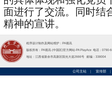
面进行了交流。同时结
精神的宣讲。
程序设计制作及网站维护：PA视讯
版权所有：PA视讯·(中国区)官方网站-PAPlayAce 电话：0790-66
地址：江西省新余市高新区阳光大道2666号邮编：338004 
公司主站
|
宣传部
|