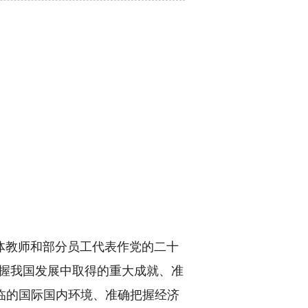
全体教师和部分员工代表作党的二十
握我国发展中取得的重大成就、准
临的国际国内环境、准确把握经济