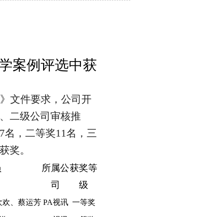
学案例
评选中获
知》文件要求，公司开
、二级公司审核推
7名，二等奖11名，三
获奖。
员
所属公
获奖等
司
级
欢欢、蔡运芳
PA视讯
一等奖