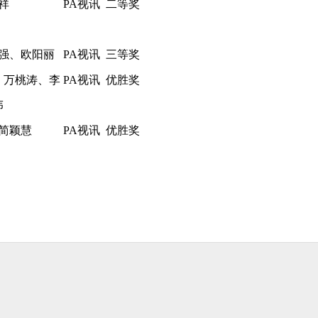
祥
PA视讯
二等奖
强、欧阳丽
PA视讯
三等奖
、万桃涛、李
PA视讯
优胜奖
伟
简颖慧
PA视讯
优胜奖