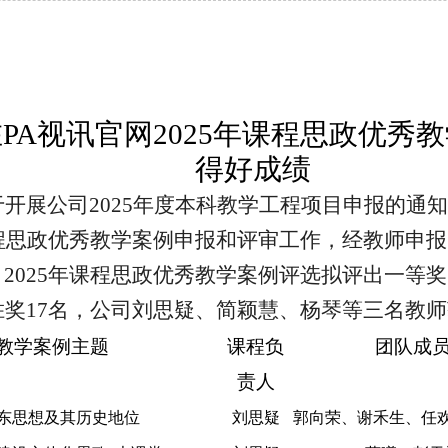
在
PA视讯官网2025年课程
思政优秀
教
得好成绩
开展公司2025年度本科教学工程项目申报的通
程
思政优秀
教学案例申报和评审工作，经教师申报
2025年课程
思政优秀
教学案例评选拟评出一等奖
奖17名，
公司
刘思
疑
、简颖慧、杨琴
等三名教师
教学案例主题
课程负
团队成
责人
东思想及其历史地位
刘思
疑
郭向荣、谢禾生、任