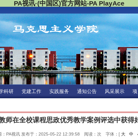
PA视讯·(中国区)官方网站-PAPlayAce
精彩载入中...
学科研
党建工作
实践服务
通知公告
风采展示
项
教师在全校课程思政优秀教学案例评选中获得
：PA视讯发布于：2025-05-22 12:39:58 阅读：
次字体：[ 
大
中