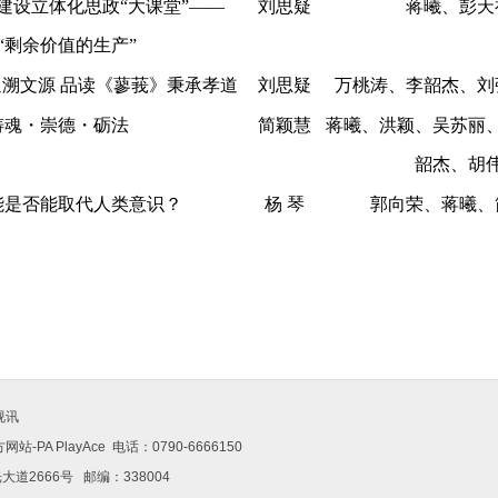
建设
立体化思政
“大课堂”——
刘思
疑
蒋曦、彭天
“剩余价值的生产”
追溯文源品读《蓼莪》秉承孝道
刘思
疑
万桃涛
、李韶杰、刘
铸魂
・
崇德
・
砺
法
简颖慧
蒋曦、洪颖、吴苏丽
韶杰、胡
能是否能取代人类意识？
杨
琴
郭向荣、蒋曦、
视讯
-PAPlayAce 电话：0790-6666150
道2666号邮编：338004 