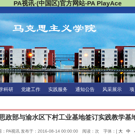
PA视讯·(中国区)官方网站-PAPlayAce
精彩载入中...
学科研
党建工作
实践服务
通知公告
风采展示
项
思政部与渝水区下村工业基地签订实践教学基
：PA视讯发布于：2016-08-14 00:00:00 阅读：
次字体：[ 
大
中