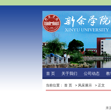
首页
关于我们
公司动态
教
当前位置：
首页
>
风采展示
>正文 
来源