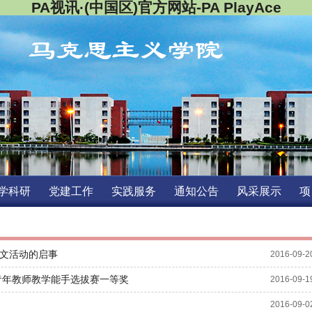
PA视讯·(中国区)官方网站-PAPlayAce
精彩载入中...
学科研
党建工作
实践服务
通知公告
风采展示
项
征文活动的启事
2016-09-2
青年教师教学能手选拔赛一等奖
2016-09-1
2016-09-0